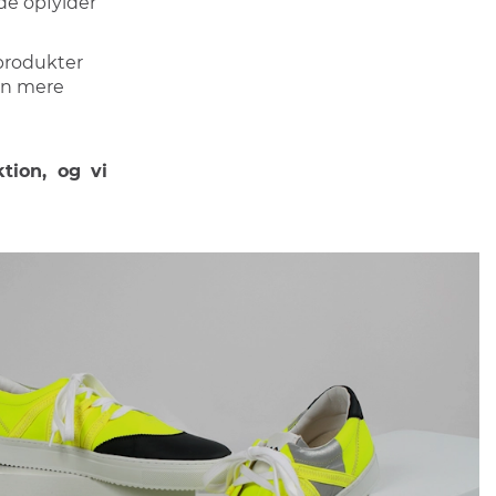
de opfylder
 produkter
 en mere
tion, og vi