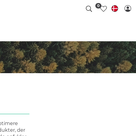
0
optimere
dukter, der