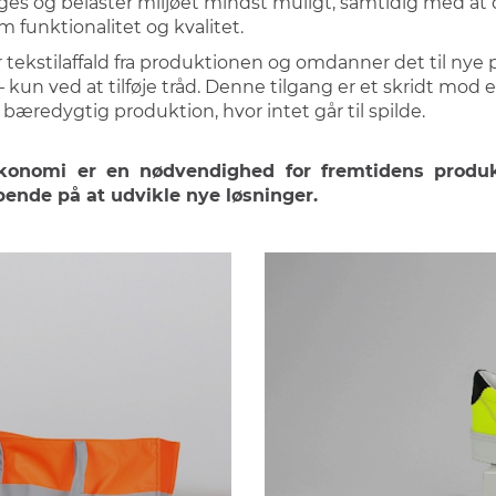
es og belaster miljøet mindst muligt, samtidig med at 
m funktionalitet og kvalitet.
 tekstilaffald fra produktionen og omdanner det til nye
 kun ved at tilføje tråd. Denne tilgang er et skridt mod
 bæredygtig produktion, hvor intet går til spilde.
konomi er en nødvendighed for fremtidens produk
bende på at udvikle nye løsninger.