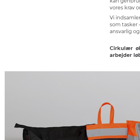
kan genbrug
vores krav o
Vi indsamler
som tasker –
ansvarlig og
Cirkulær ø
arbejder lø