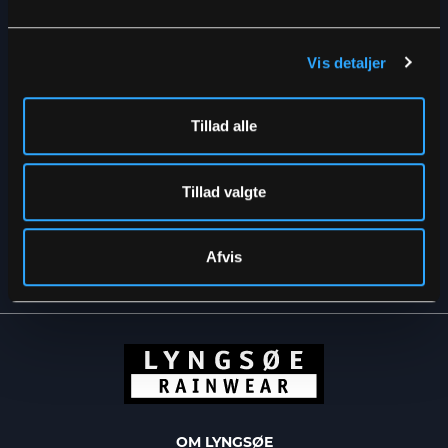
Vis detaljer
Tillad alle
Tillad valgte
TILMELD
Ved at tilmelde dig, accepterer du at modtage vores nyhedsbrev
Afvis
og accepterer vores
privatpolitik.
OM LYNGSØE