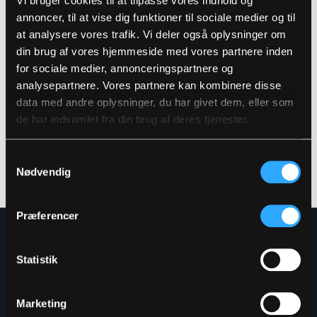
Vi bruger cookies til at tilpasse vores indhold og
produktinformation.
annoncer, til at vise dig funktioner til sociale medier og til
Skulle du have behov for butiksinventar, bøjler,
at analysere vores trafik. Vi deler også oplysninger om
kataloger eller andet
din brug af vores hjemmeside med vores partnere inden
markedsføringsmateriale, er du velkommen til
for sociale medier, annonceringspartnere og
at kontakte os
analysepartnere. Vores partnere kan kombinere disse
for yderligere information om de tilgængelige
data med andre oplysninger, du har givet dem, eller som
muligheder.
de har indsamlet fra din brug af deres tjenester.
KONTAKT OS
Samtykkevalg
Nødvendig
Præferencer
NYHEDSBREV
Statistik
Få de seneste nyheder direkte i
din indbakke
Marketing