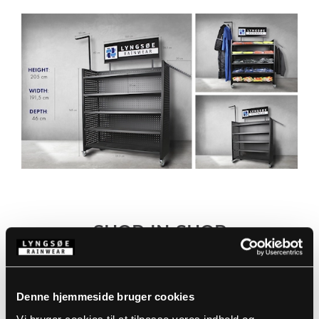
SHOP-IN-SHOP
Som forhandler hos Lyngsøe Rainwear, står det
til din rådighed at drage
Denne hjemmeside bruger cookies
fordel af vores omfattende udvalg af billed- og