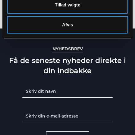
LETVÆGTSKVALITET
LETVÆGTSMATERIALER
Tillad valgte
TIL KVINDER
XS
-
3XL
XXS
-
8XL
Afvis
NYHEDSBREV
Få de seneste nyheder direkte i
din indbakke