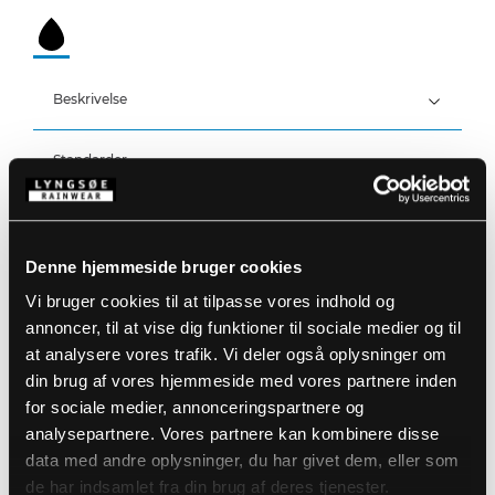
Beskrivelse
Standarder
100% Polyester Stretch med PU Membran, 250 g/m²
Foer: 100% Polyester med 140 g/m² polyesterfyld
Åndbar, vandtæt og tapede sømme
Detaljer
Vandtæthed: >20.000 MM
Åndbarhed: 14.000g/m2/24h
Denne hjemmeside bruger cookies
Produktdata
Skjult to-vejs YKK lynlås med velcrolukning
Vi bruger cookies til at tilpasse vores indhold og
Velcrojustering ved ærmer og ankler
annoncer, til at vise dig funktioner til sociale medier og til
Justering i taljen med snøre
Størrelsesguide
Fast hætte med snøre
at analysere vores trafik. Vi deler også oplysninger om
Varenummer: 4WS-4073-07
To sidelommer med lynlås
DB-nummer: 2417101
din brug af vores hjemmeside med vores partnere inden
Elastisk vindfang ved håndled
EAN: 5708217962122
Vaskeanvisninger
for sociale medier, annonceringspartnere og
To lommer på lår med lynlås
En indvendig brystlomme
analysepartnere. Vores partnere kan kombinere disse
Forstærkning på knæene
data med andre oplysninger, du har givet dem, eller som
Lynlås (46 cm, str. L) i benet
DOWNLOAD PRODUKTBLAD
de har indsamlet fra din brug af deres tjenester.
Refleksdetaljer