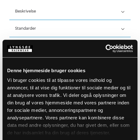
Beskrivelse
Standarder
100% Polyester, PU belægning, 210 g/m²
Detaljer
Produktdata
Vind- og vandtæt
Elastik i taljen
Vandtæthed: >20.000 MM
Denne hjemmeside bruger cookies
Trykknapjustering ved ankler
Størrelsesguide
Vi bruger cookies til at tilpasse vores indhold og
Varenummer: FR-LR52-05
annoncer, til at vise dig funktioner til sociale medier og til
DB-nummer: 2110645
EAN: 5708217001234
at analysere vores trafik. Vi deler også oplysninger om
Vaskeanvisninger
din brug af vores hjemmeside med vores partnere inden
for sociale medier, annonceringspartnere og
analysepartnere. Vores partnere kan kombinere disse
DOWNLOAD PRODUKTBLAD
Plejeinstruktioner:
data med andre oplysninger, du har givet dem, eller som
Anvend ikke skyllemiddel
de har indsamlet fra din brug af deres tjenester.
DOWNLOAD TIL ANDRE SPROG
Anvend ikke blegemidler