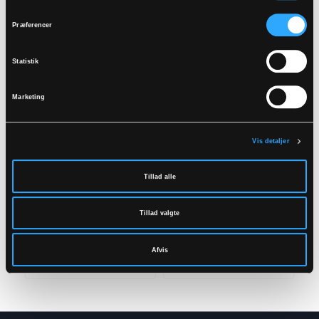
Relaterede produkter
Præferencer
Statistik
Marketing
Vis detaljer
Tillad alle
Tillad valgte
4WS-5033
LR33
4-VEJS STRETCH
HI-VIS
VINTERKEDELDRAGT I
VINTERKEDELDRAGT I
Afvis
ÅNDBAR OG
PU KVALITET MED
SLIDSTÆRK KVALITET
QUILTET FOER
XS
-
6XL
S
-
5XL