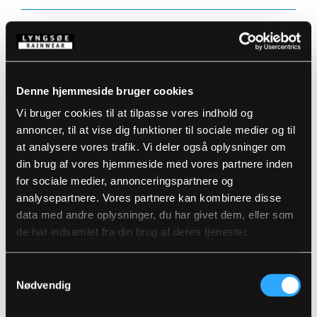
0,35 MM tykkelse, 400 g/m²
Vandtæt
Detaljer
Produktdata
Elastiske og justerbare seler
Trykknapjustering ved taljen i begge sider
Denne hjemmeside bruger cookies
Trykknapjustering ved ankler
Størrelsesguide
Vi bruger cookies til at tilpasse vores indhold og
Varenummer: LR646-08
EAN: 5708217044132
annoncer, til at vise dig funktioner til sociale medier og til
Vaskeanvisninger
at analysere vores trafik. Vi deler også oplysninger om
din brug af vores hjemmeside med vores partnere inden
for sociale medier, annonceringspartnere og
DOWNLOAD PRODUKTBLAD
analysepartnere. Vores partnere kan kombinere disse
Plejeinstruktioner:
data med andre oplysninger, du har givet dem, eller som
Anvend ikke skyllemiddel
de har indsamlet fra din brug af deres tjenester.
DOWNLOAD TIL ANDRE SPROG
Anvend ikke blegemidler
Vaskes sammen med tilsvarende farver
Lynlåsen lynet
Relaterede produkter
Samtykkevalg
Hænges til tørre med vrangen ud
Nødvendig