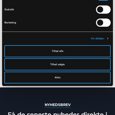
Statistik
Marketing
Vis detaljer
+ 1
+ 1
Tillad alle
LR48
LR46
REGNJAKKE I PU
OVERALLS I PU
Tillad valgte
KVALITET
KVALITET
XXS
-
5XL
XS
-
4XL
Afvis
NYHEDSBREV
Få de seneste nyheder direkte i