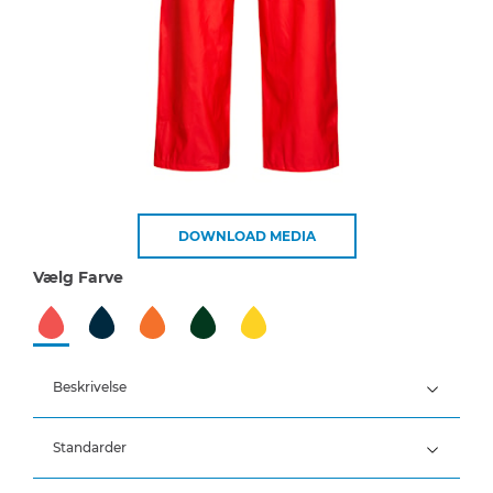
DOWNLOAD MEDIA
Vælg Farve
Beskrivelse
Standarder
100% Polyester, PU belægning, 170 g/m²
(Hi-Vis: 190 g/m²)