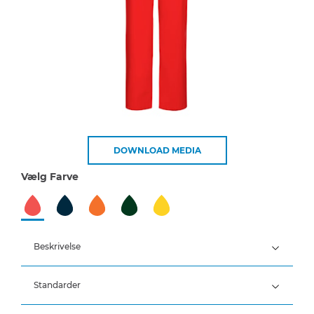
DOWNLOAD MEDIA
Vælg Farve
Beskrivelse
Standarder
100% Polyester, PU belægning, 170 g/m²
(Hi-Vis: 190 g/m²)