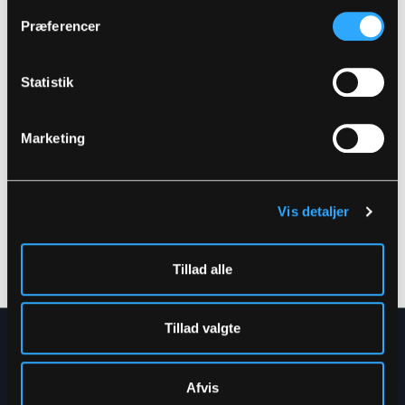
Præferencer
Statistik
Marketing
+ 1
+ 1
LR41
LR48
Vis detaljer
REGNBUKSER I PU
REGNJAKKE I PU
KVALITET
KVALITET
XS
-
5XL
XXS
-
5XL
Tillad alle
Tillad valgte
NYHEDSBREV
Afvis
Få de seneste nyheder direkte i