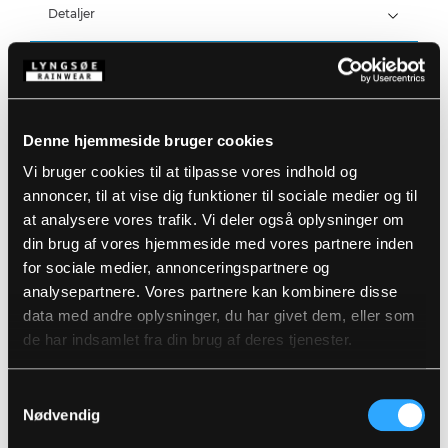
Vind- og vandtæt
Detaljer
Vandtæthed: >20.000 MM
Produktdata
Elastiske og justerbare seler
Trykknapjustering ved ankler
Størrelsesguide
Varenummer: LR46-02
Denne hjemmeside bruger cookies
EAN: 5708217006529
Vi bruger cookies til at tilpasse vores indhold og
Vaskeanvisninger
annoncer, til at vise dig funktioner til sociale medier og til
at analysere vores trafik. Vi deler også oplysninger om
din brug af vores hjemmeside med vores partnere inden
DOWNLOAD PRODUKTBLAD
Plejeinstruktioner:
for sociale medier, annonceringspartnere og
Anvend ikke skyllemiddel
analysepartnere. Vores partnere kan kombinere disse
DOWNLOAD TIL ANDRE SPROG
Anvend ikke blegemidler
data med andre oplysninger, du har givet dem, eller som
Vaskes sammen med tilsvarende farver
de har indsamlet fra din brug af deres tjenester.
Lynlåsen lynet
DOWNLOAD DOC
Hænges til tørre med vrangen ud
Samtykkevalg
Relaterede produkter
Nødvendig