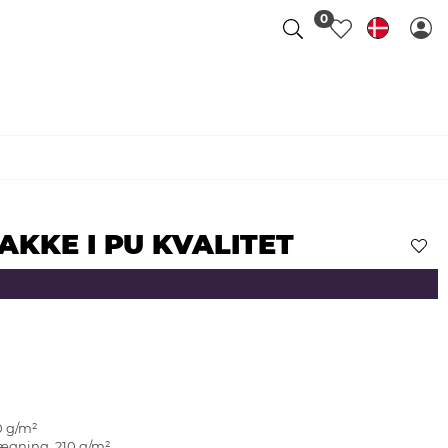
0
JAKKE I PU KVALITET
0 g/m²
lægning, 210 g/m²