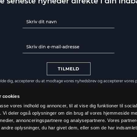
e seneste nyheder direkte i din ind
TILMELD
elde dig, accepterer du at modtage vores nyhedsbrev og accepterer vores
p
 cookies
passe vores indhold og annoncer, til at vise dig funktioner til soci
KONTAKT OS
fik. Vi deler også oplysninger om din brug af vores hjemmeside m
 medier, annonceringspartnere og analysepartnere. Vores partne
Bliv forhandler
ndre oplysninger, du har givet dem, eller som de har indsamlet 
materiale
B2B Login