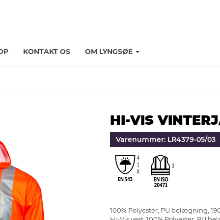
OP
KONTAKT OS
OM LYNGSØE
HI-VIS VINTER
Varenummer: LR4379-05/03
100% Polyester, PU belægning, 19
Hi-Vis vest: 100% Polyester, PU be