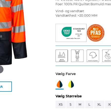
Foer: 100% FR Quiltet Bomuld med
Vind- og vandtæt
Vandtæthed: >20.000 MM
d
Vælg Farve
IA
Vælg Størrelse
XS
S
M
L
XL
X