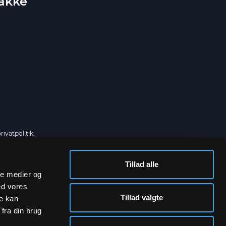
bakke
rivatpolitik.
Tillad alle
ale medier og
SOCIALE MEDIER
ed vores
Tillad valgte
re kan
fra din brug