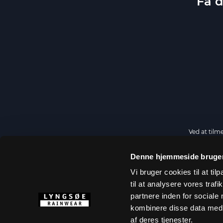
Få d
Ved at tilm
Denne hjemmeside bruger
Vi bruger cookies til at til
OM LYNGSØE
til at analysere vores tra
partnere inden for sociale
Størrelsesguide
kombinere disse data med a
Markedsførings
af deres tjenester.