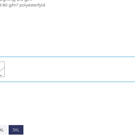
 80 g/m² polyesterfyld
XL
3XL