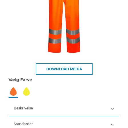
DOWNLOAD MEDIA
Vælg Farve
Beskrivelse
Standarder
100% Polyester, PU belægning, 190 g/m²