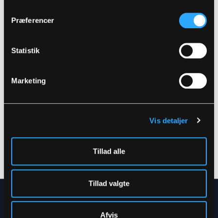
Præferencer
Statistik
Marketing
Vis detaljer
LR55
LR52
HI-VIS REGNJAKKE I PU
HI-VIS REGNBUKSER I
KVALITET
PU KVALITET
Tillad alle
XS
-
7XL
XS
-
7XL
Tillad valgte
NYHEDSBREV
Afvis