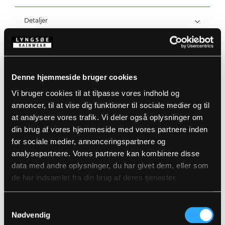
Vind- og vandtæt
Vandtæthed: >20.000 MM
Detaljer
Produktdata
Elastiske og justerbare seler
Trykknapjustering ved ankler
Størrelsesguide
Denne hjemmeside bruger cookies
Varenummer: LR59-05
DB-nummer: 1809775
Vi bruger cookies til at tilpasse vores indhold og
EAN: 5708217008578
Vaskeanvisninger
annoncer, til at vise dig funktioner til sociale medier og til
at analysere vores trafik. Vi deler også oplysninger om
din brug af vores hjemmeside med vores partnere inden
DOWNLOAD PRODUKTBLAD
for sociale medier, annonceringspartnere og
Plejeinstruktioner:
analysepartnere. Vores partnere kan kombinere disse
Anvend ikke skyllemiddel
data med andre oplysninger, du har givet dem, eller som
DOWNLOAD TIL ANDRE SPROG
Anvend ikke blegemidler
Vaskes sammen med tilsvarende farver
de har indsamlet fra din brug af deres tjenester.
Lynlåsen lynet
DOWNLOAD DOC
Hænges til tørre med vrangen ud
Samtykkevalg
Relaterede produkter
Nødvendig