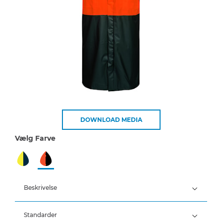
DOWNLOAD MEDIA
Vælg Farve
Beskrivelse
Standarder
100% Polyester, PU belægning, 190 g/m²