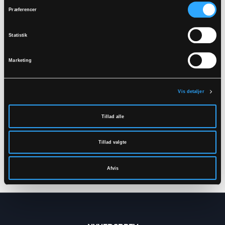
Præferencer
Statistik
Marketing
Vis detaljer
Tillad alle
LR8030
FR-LR8085
HI-VIS REGNJAKKE I PU
BRANDHÆMMENDE
KVALITET, 100 CM
HI-VIS REGNJAKKE I PU
Tillad valgte
LANG
KVALITET, 135 CM LANG
S
-
5XL
S
-
5XL
Afvis