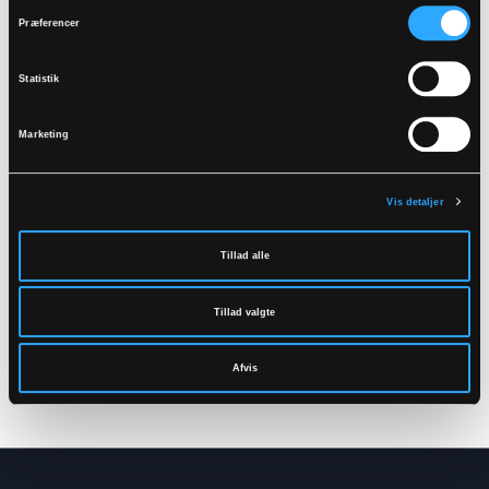
Relaterede produkter
Præferencer
Statistik
Marketing
Vis detaljer
Tillad alle
LR60552
LR204013
Tillad valgte
HI-VIS REGNSÆT MED
REGNDRAGT I
JAKKE OG BUKSER I
POLYESTER KVALITET
POLYESTER KVALITET
S
-
5XL
Afvis
XS
-
5XL