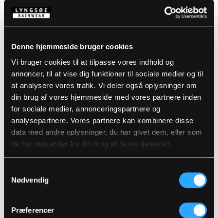
Beskrivelse
Denne hjemmeside bruger cookies
Standarder
99% Polyester, 1% Carbon Grid med Kromotex, 270
Vi bruger cookies til at tilpasse vores indhold og
2
g/m
annoncer, til at vise dig funktioner til sociale medier og til
2
Foer: 85% CV FR, 15% Para-aramid, 165 g/m
2
Detaljer
IEC 61482-2-2009, Class 2, ATPV 42,4 cal/cm
at analysere vores trafik. Vi deler også oplysninger om
din brug af vores hjemmeside med vores partnere inden
Åndbar, vind- og vandtæt med tapede sømme
Vandtæthed: ≥13.000 MM
for sociale medier, annonceringspartnere og
Produktdata
Åndbarhed: 10.000g/m2/24h
Elastik i taljen
analysepartnere. Vores partnere kan kombinere disse
Aftagelige, elastiske og justerbare seler
data med andre oplysninger, du har givet dem, eller som
Bæltestropper
Størrelsesguide
To frontlommer med velcro
Varenummer: ARC-LR17052-53
de har indsamlet fra din brug af deres tjenester.
Værktøjslomme på højre lår
EAN: 5708217018645
Cargo lomme med trykknaplukning
Vaskeanvisninger
Knæpudelommer
Samtykkevalg
Nødvendig
DOWNLOAD PRODUKTBLAD
Plejeinstruktioner:
Præferencer
Anvend ikke skyllemiddel