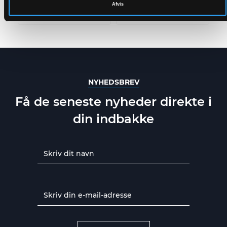
PU KVALITET MED
PU KVALITET MED
Afvis
QUILTET FOER
AFTAGELIGT QUILTET
XS
-
5XL
XS
-
4XL
FOER
NYHEDSBREV
Få de seneste nyheder direkte i
din indbakke