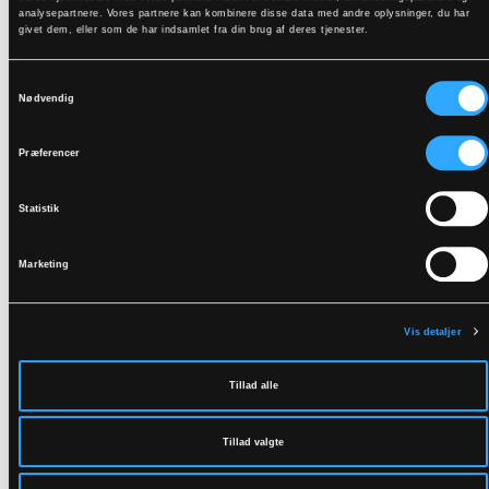
Plejeinstruktioner:
analysepartnere. Vores partnere kan kombinere disse data med andre oplysninger, du har
Anvend ikke skyllemiddel
givet dem, eller som de har indsamlet fra din brug af deres tjenester.
DOWNLOAD TIL ANDRE SPROG
Anvend ikke blegemidler
Vaskes sammen med tilsvarende farver
Lynlåsen lynet
Samtykkevalg
DOWNLOAD DOC
Nødvendig
Hænges til tørre med vrangen ud
Relaterede produkter
Præferencer
Statistik
Marketing
Vis detaljer
Tillad alle
Tillad valgte
FR-LR3456
FR-LR32
BRANDHÆMMENDE
BRANDHÆMMENDE
HI-VIS VINTERJAKKE I
HI-VIS VINTERJAKKE I