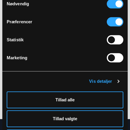
Relaterede produkter
Nødvendig
Præferencer
Statistik
Marketing
FR-LR3055
FR-LR3052
Vis detaljer
BRANDHÆMMENDE
BRANDHÆMMENDE
HI-VIS REGNJAKKE I PU
HI-VIS REGNBUKSER I
KVALITET
PU KVALITET
Tillad alle
XS
-
6XL
S
-
5XL
Tillad valgte