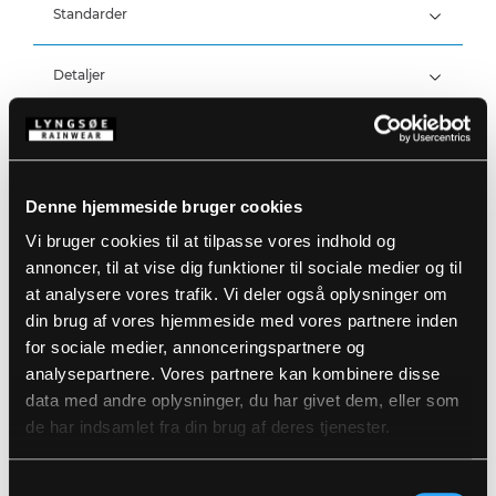
Standarder
100% Polyester, PU belægning, 210 g/m²
Vind- og vandtæt
Vandtæthed: >20.000 MM
Detaljer
Produktdata
Elastiske og justerbare seler
Forstærket værktøjslomme på højre lår
Trykknapjustering ved ankler
Størrelsesguide
Denne hjemmeside bruger cookies
Varenummer: FR-LR3059-53/03
EAN: 5708217028330
Vi bruger cookies til at tilpasse vores indhold og
Vaskeanvisninger
annoncer, til at vise dig funktioner til sociale medier og til
at analysere vores trafik. Vi deler også oplysninger om
din brug af vores hjemmeside med vores partnere inden
DOWNLOAD PRODUKTBLAD
for sociale medier, annonceringspartnere og
Plejeinstruktioner:
analysepartnere. Vores partnere kan kombinere disse
Anvend ikke skyllemiddel
DOWNLOAD TIL ANDRE SPROG
Anvend ikke blegemidler
data med andre oplysninger, du har givet dem, eller som
Vaskes sammen med tilsvarende farver
de har indsamlet fra din brug af deres tjenester.
Lynlåsen lynet
DOWNLOAD DOC
Hænges til tørre med vrangen ud
Samtykkevalg