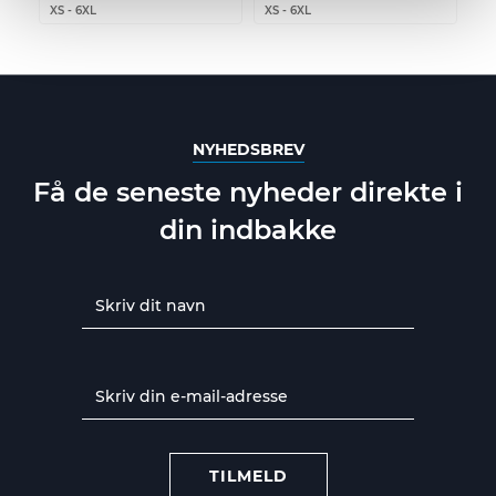
XS
-
6XL
XS
-
6XL
NYHEDSBREV
Få de seneste nyheder direkte i
din indbakke
TILMELD