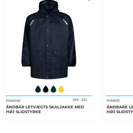
XXS
-
5XL
FOX6048
FOX6051
ÅNDBAR LETVÆGTS SKALJAKKE MED
ÅNDBARE L
HØJ SLIDSTYRKE
HØJ SLIDST