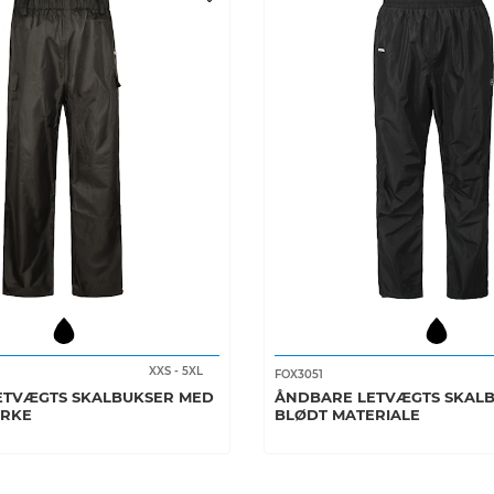
XXS
-
5XL
FOX3051
ETVÆGTS SKALBUKSER MED
ÅNDBARE LETVÆGTS SKALB
YRKE
BLØDT MATERIALE