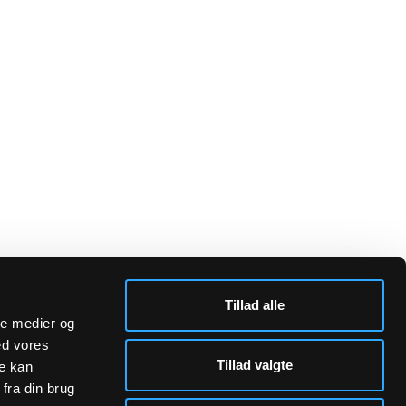
Tillad alle
ale medier og
ed vores
Tillad valgte
re kan
fra din brug