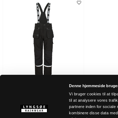
Denne hjemmeside bruger
XS
-
6XL
Vi bruger cookies til at til
4WS-4083
4-VEJS STRETCH SKALBUKSER I ÅNDBAR
til at analysere vores tra
OG SLIDSTÆRK KVALITET
partnere inden for sociale
kombinere disse data med a