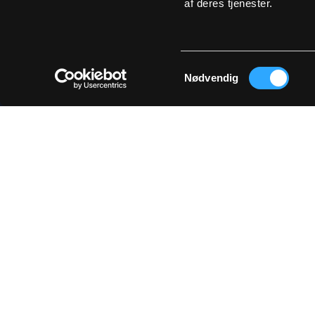
af deres tjenester.
Samtykkevalg
Nødvendig
Få d
Ved at tilm