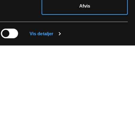
Afvis
Vis detaljer
bakke
rivatpolitik.