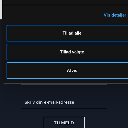
XS
-
5XL
XS
-
6XL
KVALITET
Vis detaljer
Tillad alle
NYHEDSBREV
Få de seneste nyheder direkte i
Tillad valgte
din indbakke
Afvis
TILMELD