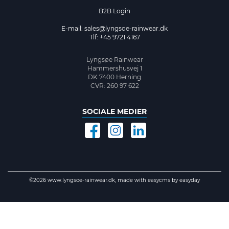
B2B Login
E-mail:
sales@lyngsoe-rainwear.dk
Tlf: +45 9721 4167
Lyngsøe Rainwear
Hammershusvej 1
DK 7400 Herning
CVR: 260 97 622
SOCIALE MEDIER
©2026 www.lyngsoe-rainwear.dk, made with
easycms
by
easyday