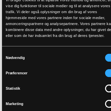
En indvendig brystlomme med lynlås
DOWNLOAD TIL ANDRE SPROG
Anvend ikke blegemidler
vise dig funktioner til sociale medier og til at analysere vores
En indvendig lomme med velcro
Vaskes sammen med tilsvarende farver
Refleksdetaljer
trafik. Vi deler også oplysninger om din brug af vores
Lynlåsen lynet
DOWNLOAD DOC
Hænges til tørre med vrangen ud
hjemmeside med vores partnere inden for sociale medier,
annonceringspartnere og analysepartnere. Vores partnere k
Relaterede produkter
kombinere disse data med andre oplysninger, du har givet d
eller som de har indsamlet fra din brug af deres tjenester.
Samtykkevalg
Nødvendig
Præferencer
Statistik
FOX9083
4WS-5057
ÅNDBARE HI-VIS
4-VEJS STRETCH HI-VIS
SKALBUKSER I ROBUST
SKALJAKKE I ÅNDBAR
Marketing
OG SLIDSTÆRK
OG SLIDSTÆRK
HÅNDVÆRKER
KVALITET