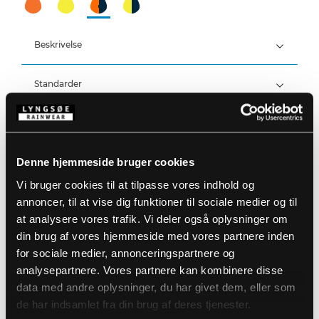
Beskrivelse
Standarder
PVC/Pe-co, 395 g/m²
EN 61482-2:2020, APC 1
ATPV 8,6 cal/cm², ELIM 7 cal/cm²
Detaljer
Vind- og vandtæt
Denne hjemmeside bruger cookies
Produktdata
Vandtæthed: >20.000 MM
Stor hætte som passer over hjelm
Hætten kan skjules i kraven
Vi bruger cookies til at tilpasse vores indhold og
Skjult lynlås med trykknaplukning
Størrelsesguide
annoncer, til at vise dig funktioner til sociale medier og til
Trykknapjustering ved ærmer
Varenummer: ARC-LR4055-05/03
at analysere vores trafik. Vi deler også oplysninger om
To frontlommer
EAN: 5708217031736
Velcrojustering ved ærmer (Farve: 53/03)
din brug af vores hjemmeside med vores partnere inden
Vaskeanvisninger
for sociale medier, annonceringspartnere og
analysepartnere. Vores partnere kan kombinere disse
data med andre oplysninger, du har givet dem, eller som
DOWNLOAD PRODUKTBLAD
Plejeinstruktioner:
de har indsamlet fra din brug af deres tjenester.
Anvend ikke skyllemiddel