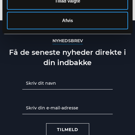
Tillad valgte
3XS
-
5XL
S
-
5XL
Afvis
NYHEDSBREV
Få de seneste nyheder direkte i
din indbakke
TILMELD