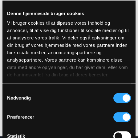
Standarder
100% Polyester, PU belægning, 190 g/m²
Denne hjemmeside bruger cookies
Detaljer
Vind- og vandtæt
Vi bruger cookies til at tilpasse vores indhold og
Vandtæthed: >20.000 MM
annoncer, til at vise dig funktioner til sociale medier og til
at analysere vores trafik. Vi deler også oplysninger om
Produktdata
Fast hætte med snøre
din brug af vores hjemmeside med vores partnere inden
Skjult lynlås med trykknaplukning
Ærmer med vindfang
for sociale medier, annonceringspartnere og
Størrelsesguide
Elastik i lænden
Varenummer: LR57-RWS-53
analysepartnere. Vores partnere kan kombinere disse
Trykknapjustering ved ankler
DB-nummer: 2282808
data med andre oplysninger, du har givet dem, eller som
RWS reflekser
EAN: 5708217032382
Vaskeanvisninger
de har indsamlet fra din brug af deres tjenester.
Samtykkevalg
DOWNLOAD PRODUKTBLAD
Nødvendig
Plejeinstruktioner:
Anvend ikke skyllemiddel
DOWNLOAD TIL ANDRE SPROG
Anvend ikke blegemidler
Vaskes sammen med tilsvarende farver
Præferencer
Lynlåsen lynet
DOWNLOAD DOC
Hænges til tørre med vrangen ud
Statistik