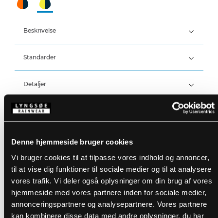
Beskrivelse
Standarder
56% Modakryl, 43% Polyester, 1% Antistatisk, 360 g/m²
EN 61482-2:2020, APC 1
EBT 17 cal/cm², ELIM 15 cal/cm²
Detaljer
Åndbar og vindtæt
Produktdata
Åndbarhed: 5.000g/m2/24h
Skjult lynlås med velcrolukning
*Metervaren er vandtæt*
To loops til walkie / gasdetektor eller lign.
Velcrojustering ved ærmer
Størrelsesguide
Denne hjemmeside bruger cookies
En brystlomme med lynlås
Varenummer: ARC-LR20471-53/03
To sidelommer med lynlås
EAN: 5708217033716
Vi bruger cookies til at tilpasse vores indhold og annoncer,
En indvendig lomme med velcro
Vaskeanvisninger
til at vise dig funktioner til sociale medier og til at analysere
vores trafik. Vi deler også oplysninger om din brug af vores
hjemmeside med vores partnere inden for sociale medier,
DOWNLOAD PRODUKTBLAD
annonceringspartnere og analysepartnere. Vores partnere
Plejeinstruktioner:
kan kombinere disse data med andre oplysninger, du har
Anvend ikke skyllemiddel