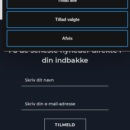
Tillad alle
3XS
-
6XL
XS
-
5XL
Tillad valgte
Afvis
NYHEDSBREV
Få de seneste nyheder direkte i
din indbakke
TILMELD