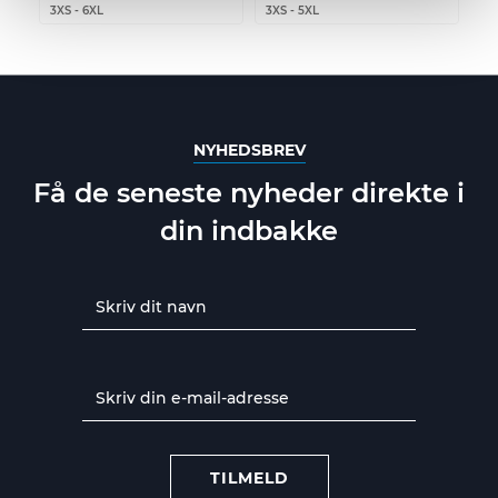
3XS
-
6XL
3XS
-
5XL
NYHEDSBREV
Få de seneste nyheder direkte i
din indbakke
TILMELD