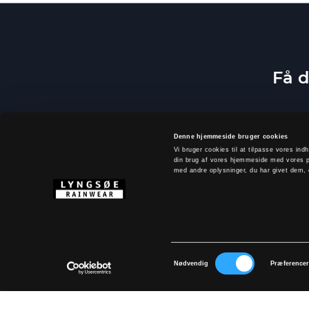
Få d
Denne hjemmeside bruger cookies
Vi bruger cookies til at tilpasse vores indh
din brug af vores hjemmeside med vores p
med andre oplysninger, du har givet dem, e
Samtykkevalg
Ved at tilm
Nødvendig
Præference