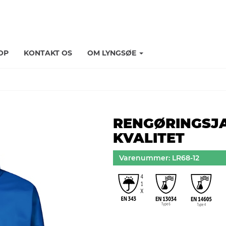
OP
KONTAKT OS
OM LYNGSØE
RENGØRINGSJA
KVALITET
Varenummer: LR68-12