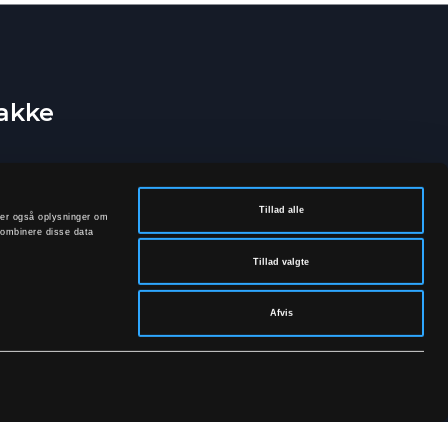
bakke
Tillad alle
deler også oplysninger om
kombinere disse data
Tillad valgte
Afvis
rivatpolitik.