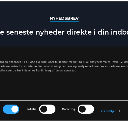
NYHEDSBREV
e seneste nyheder direkte i din ind
old og annoncer, til at vise dig funktioner til sociale medier og til at analysere vores trafik. Vi 
artnere inden for sociale medier, annonceringspartnere og analysepartnere. Vores partnere kan 
ller som de har indsamlet fra din brug af deres tjenester.
TILMELD
elde dig, accepterer du at modtage vores nyhedsbrev og accepterer vores
p
r
Statistik
Marketing
Vis detaljer