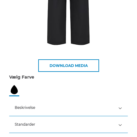
DOWNLOAD MEDIA
Vælg Farve
Beskrivelse
Standarder
100% Polyester, PU belægning, 170 g/m²