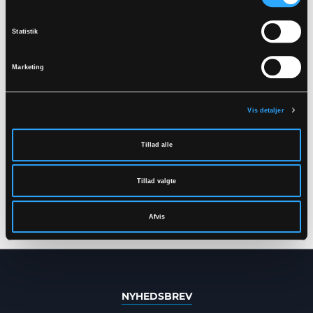
Statistik
Marketing
Vis detaljer
Tillad alle
LR1330
LR1330-J
REGNSÆT MED JAKKE
REGNJAKKE I PU
OG BUKSER I PU
KVALITET
Tillad valgte
KVALITET
XXS
-
5XL
XXS
-
5XL
Afvis
NYHEDSBREV