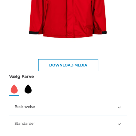
DOWNLOAD MEDIA
Vælg Farve
Beskrivelse
Standarder
100% Polyester, PU belægning, 170 g/m²
Vind- og vandtæt