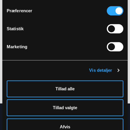
Præferencer
Statistik
Marketing
LR1330
LR1330-T
REGNSÆT MED JAKKE
REGNBUKSER I PU
Vis detaljer
OG BUKSER I PU
KVALITET
KVALITET
XXS
-
5XL
XXS
-
5XL
Tillad alle
Tillad valgte
NYHEDSBREV
Afvis