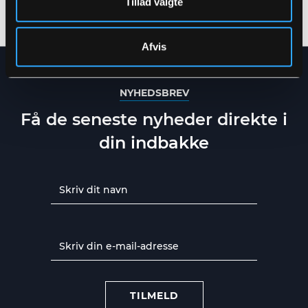
Tillad valgte
XS
-
6XL
XS
-
6XL
Afvis
NYHEDSBREV
Få de seneste nyheder direkte i
din indbakke
TILMELD