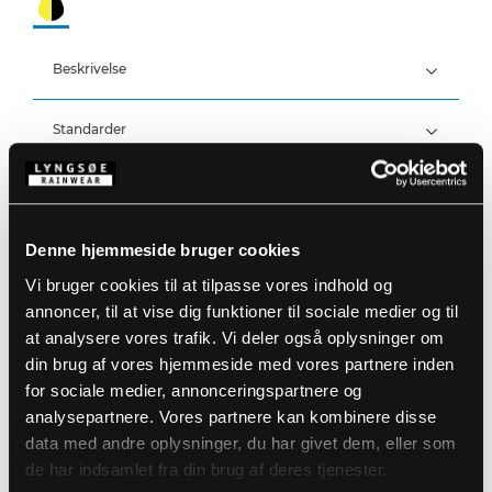
Beskrivelse
Standarder
100% Polyester Stretch med PU Membran, 250 g/m²
Foer: 100% Polyester Mesh
Detaljer
Åndbar, vind- og vandtæt med tapede strækbare
sømme
Denne hjemmeside bruger cookies
Produktdata
Vandtæthed: >20.000 MM
Elastik i taljen
Åndbarhed: 14.000g/m2/24h
Aftagelige, elastiske og justerbare seler
Vi bruger cookies til at tilpasse vores indhold og
Skridtåbning med lynlås og knap
Størrelsesguide
annoncer, til at vise dig funktioner til sociale medier og til
Bæltestropper
Varenummer: 4WS-5083-53/07
at analysere vores trafik. Vi deler også oplysninger om
To frontlommer med velcro
DB-nummer: 2216982
To baglommer med velcro
EAN: 5708217502908
din brug af vores hjemmeside med vores partnere inden
Vaskeanvisninger
To aftagelige værktøjslommer
for sociale medier, annonceringspartnere og
Værktøjslomme på højre lår
analysepartnere. Vores partnere kan kombinere disse
Cargo lomme med trykknaplukning
Knæpudelommer
data med andre oplysninger, du har givet dem, eller som
DOWNLOAD PRODUKTBLAD
Lynlås og velcrojustering ved ankler
Plejeinstruktioner:
de har indsamlet fra din brug af deres tjenester.
Anvend ikke skyllemiddel