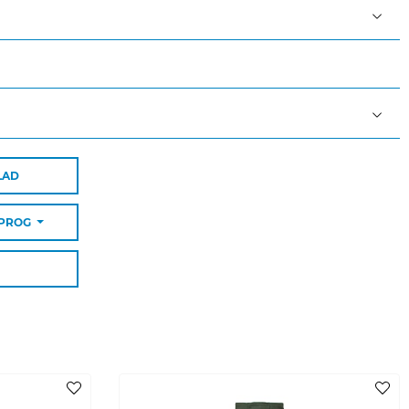
LAD
SPROG
ende farver
en ud