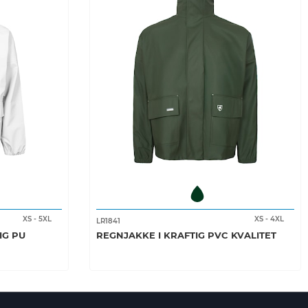
XS
-
5XL
XS
-
4XL
LR1841
IG PU
REGNJAKKE I KRAFTIG PVC KVALITET