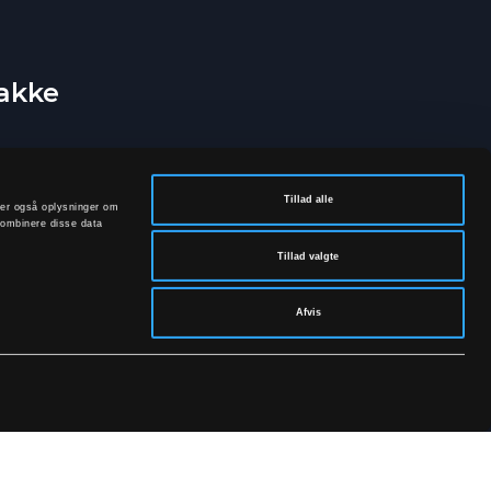
bakke
Tillad alle
deler også oplysninger om
kombinere disse data
Tillad valgte
Afvis
rivatpolitik.
SOCIALE MEDIER