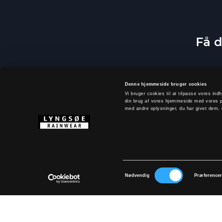
Få d
Denne hjemmeside bruger cookies
Vi bruger cookies til at tilpasse vores indh
din brug af vores hjemmeside med vores p
med andre oplysninger, du har givet dem, e
Samtykkevalg
Ved at tilm
Nødvendig
Præference
OM LYNGSØE