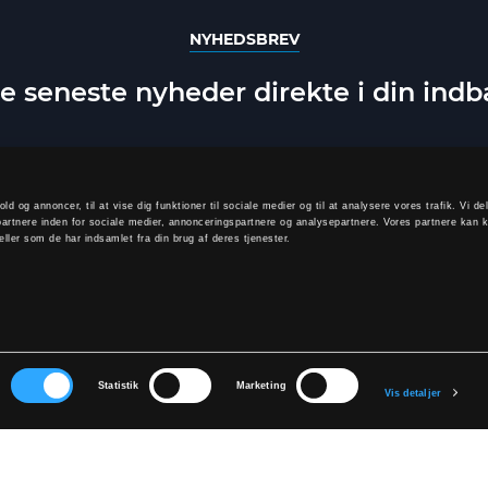
NYHEDSBREV
e seneste nyheder direkte i din ind
old og annoncer, til at vise dig funktioner til sociale medier og til at analysere vores trafik. Vi 
artnere inden for sociale medier, annonceringspartnere og analysepartnere. Vores partnere kan 
ller som de har indsamlet fra din brug af deres tjenester.
TILMELD
elde dig, accepterer du at modtage vores nyhedsbrev og accepterer vores
p
r
Statistik
Marketing
Vis detaljer
KONTAKT OS