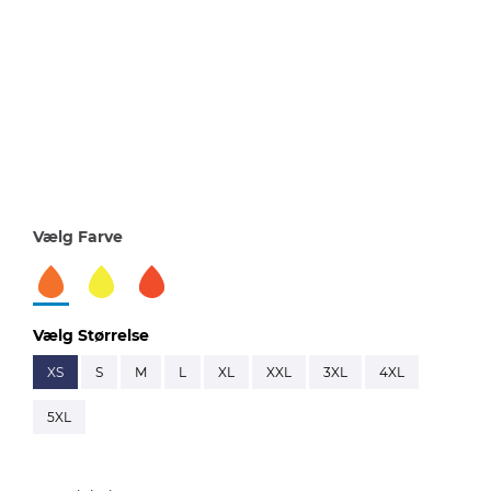
Vælg Farve
Vælg Størrelse
XS
S
M
L
XL
XXL
3XL
4XL
5XL