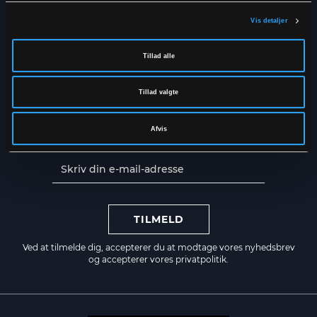
NYHEDSBREV
Vis detaljer
Få de seneste nyheder direkte i
din indbakke
Tillad alle
Tillad valgte
Afvis
TILMELD
Ved at tilmelde dig, accepterer du at modtage vores nyhedsbrev
og accepterer vores
privatpolitik.