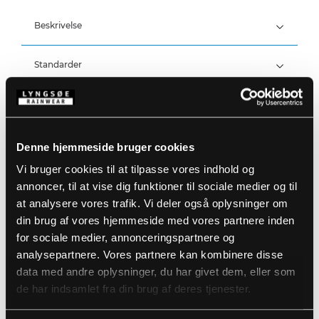
Beskrivelse
Standarder
100% Bomuld, PVC belægning, 550 g/m²
Vind- og vandtæt
Olie- og kulderesistent
Detaljer
Resistent mod animalske og vegetabilske olier
Vandtæthed: >30.000 MM
Produktdata
Denne hjemmeside bruger cookies
Fast hætte med snøre
Dobbelt stormklap over lynlås med
Vi bruger cookies til at tilpasse vores indhold og
trykknaplukning
Størrelsesguide
annoncer, til at vise dig funktioner til sociale medier og til
Neopren vindfang ved håndled
Varenummer: LR448-05
Kan vaskes ved 60° grader
DB-nummer: 2492994
at analysere vores trafik. Vi deler også oplysninger om
EAN: 5708217950471
Vaskeanvisninger
din brug af vores hjemmeside med vores partnere inden
for sociale medier, annonceringspartnere og
analysepartnere. Vores partnere kan kombinere disse
data med andre oplysninger, du har givet dem, eller som
DOWNLOAD PRODUKTBLAD
Plejeinstruktioner:
de har indsamlet fra din brug af deres tjenester.
Anvend ikke skyllemiddel
DOWNLOAD TIL ANDRE SPROG
Anvend ikke blegemidler