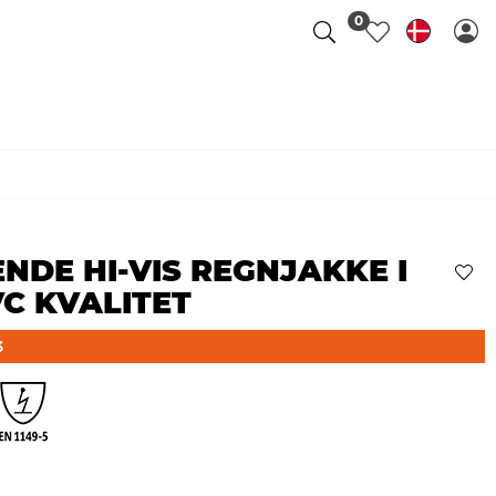
0
E HI-VIS REGNJAKKE I
VC KVALITET
3