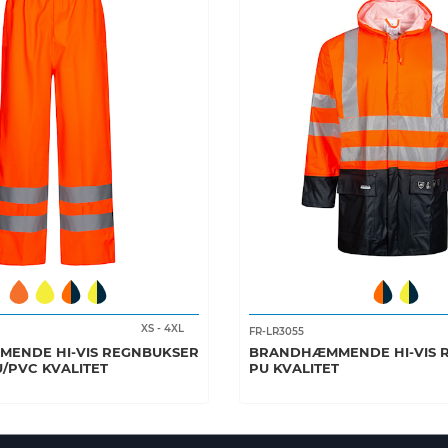
XS
-
4XL
FR-LR3055
ENDE HI-VIS REGNBUKSER
BRANDHÆMMENDE HI-VIS R
U/PVC KVALITET
PU KVALITET