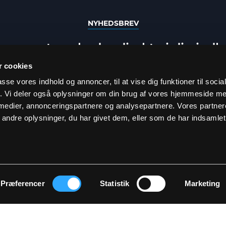
NYHEDSBREV
e seneste nyheder direkte i din ind
 cookies
passe vores indhold og annoncer, til at vise dig funktioner til soci
fik. Vi deler også oplysninger om din brug af vores hjemmeside m
 medier, annonceringspartnere og analysepartnere. Vores partne
ndre oplysninger, du har givet dem, eller som de har indsamlet 
TILMELD
elde dig, accepterer du at modtage vores nyhedsbrev og accepterer vores
p
Præferencer
Statistik
Marketing