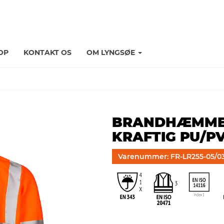
OP
KONTAKT OS
OM LYNGSØE
BRANDHÆMMEND
KRAFTIG PU/P
Varenummer: FR-LR255-05/0