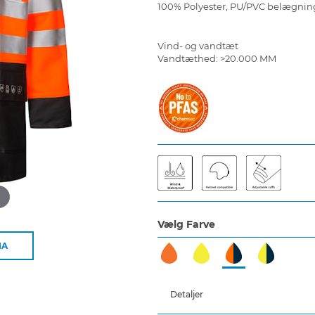
100% Polyester, PU/PVC belægning
Vind- og vandtæt
Vandtæthed: >20.000 MM
d
Vælg Farve
IA
Detaljer