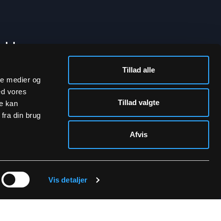
bakke
Tillad alle
ale medier og
ed vores
Tillad valgte
re kan
fra din brug
Afvis
rivatpolitik.
Vis detaljer