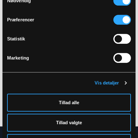
Nødvendig
Relaterede produkter
Præferencer
Statistik
Marketing
Vis detaljer
FR-LR255
FR-LR252
BRANDHÆMMENDE
BRANDHÆMMENDE
HI-VIS REGNJAKKE I
HI-VIS REGNBUKSER I
KRAFTIG PU/PVC
KRAFTIG PU/PVC
Tillad alle
KVALITET
KVALITET
XS
-
6XL
XS
-
4XL
Tillad valgte