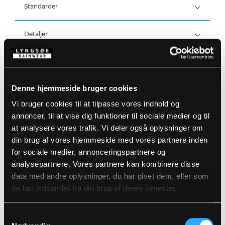
Standarder
100% Polyester, PU/PVC belægning, 350 g/m²
Detaljer
Vind- og vandtæt
Vandtæthed: >20.000 MM
Produktdata
Elastiske og justerbare seler
Forstærket værktøjslomme på højre lår
Trykknapjustering ved ankler
Denne hjemmeside bruger cookies
Størrelsesguide
Varenummer: FR-LR259-05/03
Vi bruger cookies til at tilpasse vores indhold og
EAN: 5708217952024
annoncer, til at vise dig funktioner til sociale medier og til
Vaskeanvisninger
at analysere vores trafik. Vi deler også oplysninger om
din brug af vores hjemmeside med vores partnere inden
for sociale medier, annonceringspartnere og
DOWNLOAD PRODUKTBLAD
Plejeinstruktioner:
analysepartnere. Vores partnere kan kombinere disse
Anvend ikke skyllemiddel
data med andre oplysninger, du har givet dem, eller som
DOWNLOAD TIL ANDRE SPROG
Anvend ikke blegemidler
de har indsamlet fra din brug af deres tjenester.
Vaskes sammen med tilsvarende farver
Lynlåsen lynet
DOWNLOAD DOC
Hænges til tørre med vrangen ud
Samtykkevalg