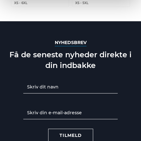
XS
-
6XL
XS
-
5XL
NYHEDSBREV
Få de seneste nyheder direkte i
din indbakke
TILMELD