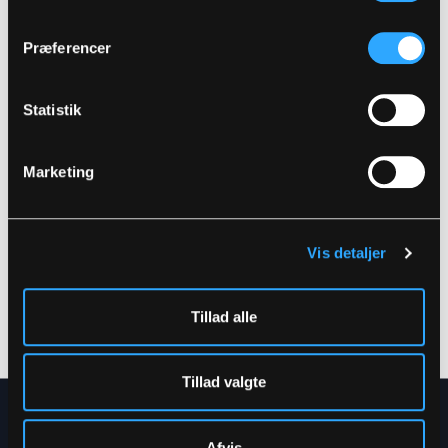
Relaterede produkter
Hænges til tørre med vrangen ud
Præferencer
Statistik
Marketing
Vis detaljer
F1011
FOX200
VINDJAKKE
SOFTSHELL JAKKE
Tillad alle
S
-
5XL
XXS
-
6XL
Tillad valgte
NYHEDSBREV
Afvis