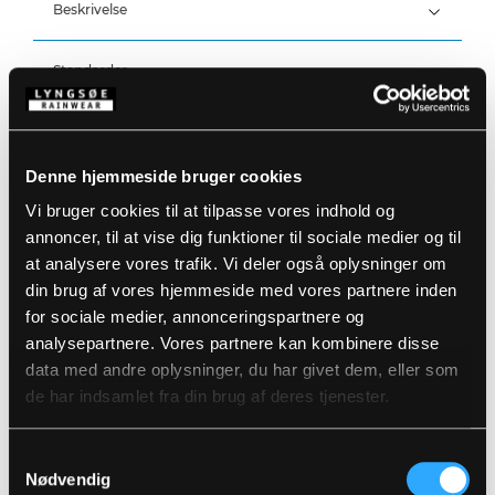
Beskrivelse
Standarder
100% Polyester strik, 360 g/m² med
100% Polyester mekanisk stretch, 280 g/m²
Detaljer
Denne hjemmeside bruger cookies
Produktdata
Lynlås-cover ved halsen
Vi bruger cookies til at tilpasse vores indhold og
Elastiske ærmer
annoncer, til at vise dig funktioner til sociale medier og til
To sidelommer med lynlås
Størrelsesguide
at analysere vores trafik. Vi deler også oplysninger om
Refleksdetaljer
Varenummer: F1236-08
DB-nummer: 2406058
din brug af vores hjemmeside med vores partnere inden
EAN: 5708217962009
Vaskeanvisninger
for sociale medier, annonceringspartnere og
analysepartnere. Vores partnere kan kombinere disse
data med andre oplysninger, du har givet dem, eller som
DOWNLOAD PRODUKTBLAD
de har indsamlet fra din brug af deres tjenester.
Plejeinstruktioner:
Anvend ikke skyllemiddel
DOWNLOAD TIL ANDRE SPROG
Anvend ikke blegemidler
Samtykkevalg
Vaskes sammen med tilsvarende farver
Nødvendig
Lynlåsen lynet