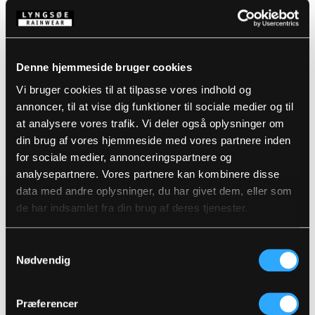
Beskrivelse
Denne hjemmeside bruger cookies
Standarder
210D Nylon Oxford med PU-belægning, 170 g/m²
Vi bruger cookies til at tilpasse vores indhold og
Foer: 100% Polyester med 160 g/m² polyesterfyld
annoncer, til at vise dig funktioner til sociale medier og til
Åndbar, vind- og vandtæt med tapede sømme
Detaljer
at analysere vores trafik. Vi deler også oplysninger om
Vandtæthed: ≥8.000 MM
din brug af vores hjemmeside med vores partnere inden
Åndbarhed: 3.000g/m2/24h
for sociale medier, annonceringspartnere og
Produktdata
Aftagelig hætte med lynlås og elastik snøre
analysepartnere. Vores partnere kan kombinere disse
Skjult to-vejs lynlås med velcrolukning
data med andre oplysninger, du har givet dem, eller som
Velcrojustering ved ærmer og ankler
Størrelsesguide
Strikket vindfang ved håndled
Varenummer: LR7033-KID-07
de har indsamlet fra din brug af deres tjenester.
Elastik i lænden
DB-nummer: 2509044
Justering i taljen
EAN: 5708217962504
Vaskeanvisninger
Lynlås under arm til ventilation
Samtykkevalg
To brystlommer med velcro (ekstra lynlåslomme
Nødvendig
på begge lommer)
Skjult brystlomme med lynlås
DOWNLOAD PRODUKTBLAD
To sidelommer med velcro
Plejeinstruktioner:
Præferencer
En indvendig brystlomme med lynlås
Anvend ikke skyllemiddel