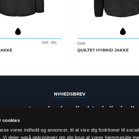
XXS
-
6XL
F2161
JAKKE
QUILTET HYBRID JAKKE
NYHEDSBREV
e seneste nyheder direkte i din ind
 cookies
passe vores indhold og annoncer, til at vise dig funktioner til soci
fik. Vi deler også oplysninger om din brug af vores hjemmeside m