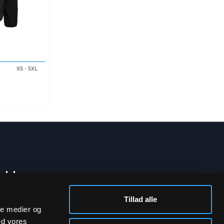
XS
-
5XL
bakke
Tillad alle
ale medier og
ed vores