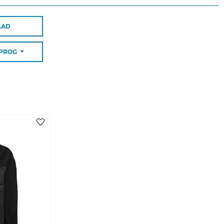
LAD
SPROG
ende farver
en ud