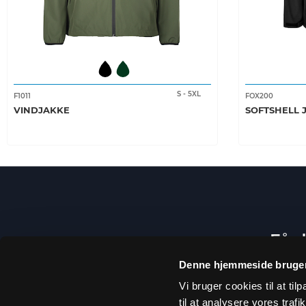
S
-
5XL
F1011
FOX200
VINDJAKKE
SOFTSHELL 
Få d
Denne hjemmeside bruger
Vi bruger cookies til at til
til at analysere vores tra