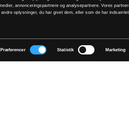
 medier, annonceringspartnere og analysepartnere. Vores partne
ndre oplysninger, du har givet dem, eller som de har indsamlet 
TILMELD
elde dig, accepterer du at modtage vores nyhedsbrev og accepterer vores
p
Præferencer
Statistik
Marketing
KONTAKT OS
Bliv forhandler
materiale
B2B Login
E-mail:
sales@lyngsoe-rainwear.dk
Tlf: +45 9721 4167
ser
Lyngsøe Rainwear
Hammershusvej 1