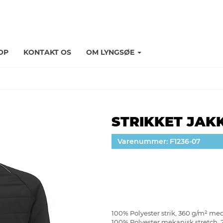
OP
KONTAKT OS
OM LYNGSØE
STRIKKET JAK
Varenummer: F1236-07
100% Polyester strik, 360 g/m² me
100% Polyester mekanisk stretch, 