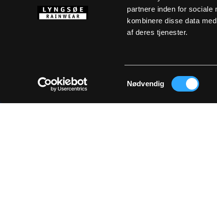
partnere inden for sociale
kombinere disse data med a
af deres tjenester.
Samtykkevalg
Ved at tilm
Nødvendig
OM LYNGSØE
Størrelsesguide
Markedsførings
Mediabank
Handelsbetingel
Cookiepolitik
Privatlivspolitik