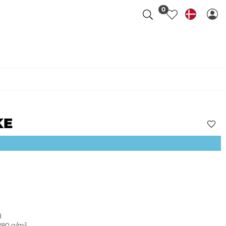
0
KE
d
280 g/m²