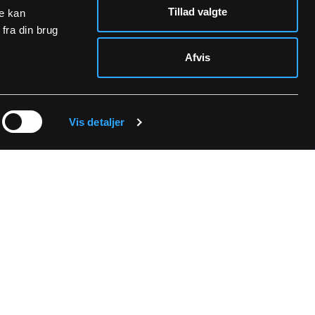
Tillad valgte
re kan
fra din brug
Afvis
rivatpolitik.
Vis detaljer
SOCIALE MEDIER