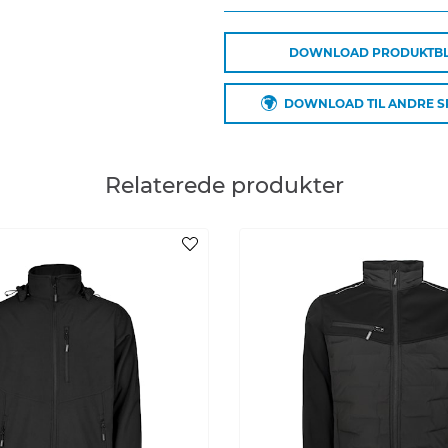
DOWNLOAD PRODUKTB
Plejeinstruktioner:
Anvend ikke skyllemiddel
DOWNLOAD TIL ANDRE 
Anvend ikke blegemidler
Vaskes sammen med tilsvar
Lynlåsen lynet
Hænges til tørre med vrang
Relaterede produkter