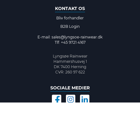
KONTAKT OS
Bliv forhandler
B2B Login
E-mail:
sales@lyngsoe-rainwear.dk
Tlf: +45 9721 4167
Lyngsøe Rainwear
Hammershusvej 1
DK 7400 Herning
CVR: 260 97 622
SOCIALE MEDIER
©2026 www.lyngsoe-rainwear.dk, made with
easycms
by
easyday