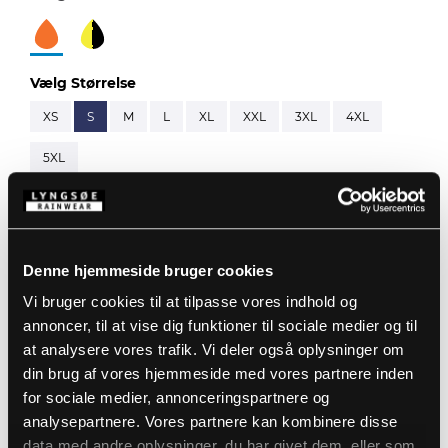
Vælg Størrelse
XS
S
M
L
XL
XXL
3XL
4XL
5XL
Beskrivelse
Denne hjemmeside bruger cookies
Standarder
Vi bruger cookies til at tilpasse vores indhold og
Bemærk: Denne vare bestilles via separate
varenumre:
ARC-LR18055
&
ARC-LR11418
annoncer, til at vise dig funktioner til sociale medier og til
Detaljer
at analysere vores trafik. Vi deler også oplysninger om
98% Polyester, 2% Carbon Grid med Kromotex, 270
din brug af vores hjemmeside med vores partnere inden
g/m²
ARC inderjakke:
Produktdata
for sociale medier, annonceringspartnere og
Stor hætte som passer over hjelm
60% Modakryl, 38% Bomuld, 2% Antistatisk, 280 g/m²
analysepartnere. Vores partnere kan kombinere disse
Aftagelig hætte med trykknapper og elastik snøre
EN 61482-2:2020, APC 1
Hætten kan skjules i kraven
data med andre oplysninger, du har givet dem, eller som
ATPV 41 cal/cm², EBT50 40 cal/cm², ELIM 33 cal/cm²