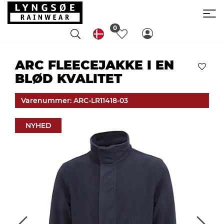
0
ARC FLEECEJAKKE I EN
BLØD KVALITET
Varenummer: ARC-LR11418-03
NYHED