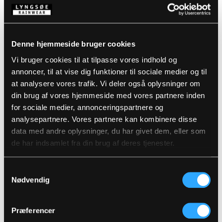
Denne hjemmeside bruger cookies
Beskrivelse
Vi bruger cookies til at tilpasse vores indhold og
annoncer, til at vise dig funktioner til sociale medier og til
Standarder
PU-belagt polyesterstof
EN ISO 20345:2022+A1:2024 S5L SR CI FO
at analysere vores trafik. Vi deler også oplysninger om
din brug af vores hjemmeside med vores partnere inden
Detaljer
for sociale medier, annonceringspartnere og
analysepartnere. Vores partnere kan kombinere disse
Produktdata
data med andre oplysninger, du har givet dem, eller som
Robust og holdbar
Modstandsdygtig over for mineraler, olier,
de har indsamlet fra din brug af deres tjenester.
kemikalier, fedtstoffer, desinfektionsmidler,
Størrelsesguide
gødning osv.
Varenummer: LR490-08/07
Komposit tåkappe og kevlar
DB-nummer: 2527620
Samtykkevalg
antiperforationsmellemsål
EAN: 5708217966786
Nødvendig
Vaskeanvisninger
Ingen brud eller revner ved kulde eller ekstreme
temperaturskift
Ekstra let – giver energi til fødderne
Præferencer
Kuldeisolering og beskyttelse ned til -70 °C
Plejeinstruktioner:
DOWNLOAD PRODUKTBLAD
Aftagelige, stødabsorberende og vaskbare