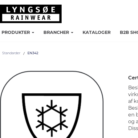
PRODUKTER
BRANCHER
KATALOGER
B2B SH
Standarder
EN342
Cer
Bes
vir
af k
Bes
en 
og a
Dis