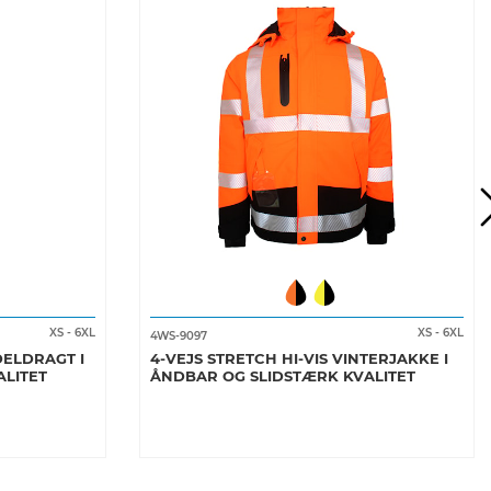
XS
-
6XL
XS
-
6XL
4WS-9097
DELDRAGT I
4-VEJS STRETCH HI-VIS VINTERJAKKE I
LITET
ÅNDBAR OG SLIDSTÆRK KVALITET