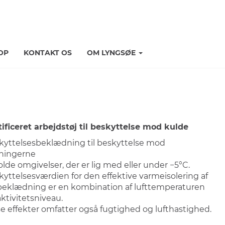
OP
KONTAKT OS
OM LYNGSØE
tificeret arbejdstøj til beskyttelse mod kulde
kyttelsesbeklædning til beskyttelse mod
kningerne
olde omgivelser, der er lig med eller under −5°C.
kyttelsesværdien for den effektive varmeisolering af
beklædning er en kombination af lufttemperaturen
ktivitetsniveau.
se effekter omfatter også fugtighed og lufthastighed.