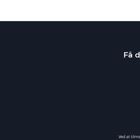
Få d
Ved at tilm