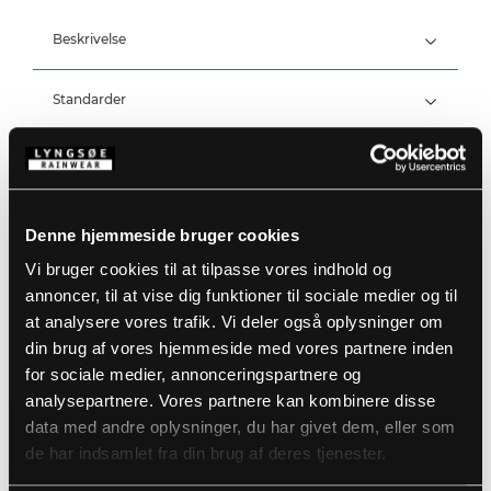
Beskrivelse
Standarder
100% Polyester, PU belægning, 190 g/m²
(Hi-Vis: 210 g/m²)
Vind- og vandtæt
Detaljer
Vandtæthed: >20.000 MM
Produktdata
Elastik i taljen
Denne hjemmeside bruger cookies
Trykknapjustering ved ankler
Vi bruger cookies til at tilpasse vores indhold og
Størrelsesguide
Varenummer: FR-LR41-05
annoncer, til at vise dig funktioner til sociale medier og til
EAN: 5708217000923
at analysere vores trafik. Vi deler også oplysninger om
Vaskeanvisninger
din brug af vores hjemmeside med vores partnere inden
for sociale medier, annonceringspartnere og
analysepartnere. Vores partnere kan kombinere disse
DOWNLOAD PRODUKTBLAD
data med andre oplysninger, du har givet dem, eller som
Plejeinstruktioner:
de har indsamlet fra din brug af deres tjenester.
Anvend ikke skyllemiddel
DOWNLOAD TIL ANDRE SPROG
Anvend ikke blegemidler