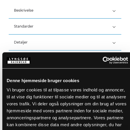
Beskrivelse
Standarder
100% Polyester, PU belægning, 210 g/m²
Detaljer
Vind- og vandtæt
Vandtæthed: >20.000 MM
Produktdata
Stor hætte som passer over hjelm
Fast hætte med snøre
Skjult lynlås med trykknaplukning
Størrelsesguide
Trykknapjustering ved ærmer
Varenummer: FR-LR55-05
Denne hjemmeside bruger cookies
To frontlommer
DB-nummer: 2110459
EAN: 5708217001319
Vi bruger cookies til at tilpasse vores indhold og annoncer,
Vaskeanvisninger
til at vise dig funktioner til sociale medier og til at analysere
vores trafik. Vi deler også oplysninger om din brug af vores
hjemmeside med vores partnere inden for sociale medier,
DOWNLOAD PRODUKTBLAD
Plejeinstruktioner:
annonceringspartnere og analysepartnere. Vores partnere
Anvend ikke skyllemiddel
kan kombinere disse data med andre oplysninger, du har
DOWNLOAD TIL ANDRE SPROG
Anvend ikke blegemidler