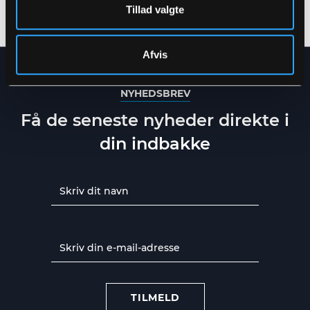
XS
-
5XL
XS
-
5XL
Tillad valgte
Afvis
NYHEDSBREV
Få de seneste nyheder direkte i
din indbakke
TILMELD