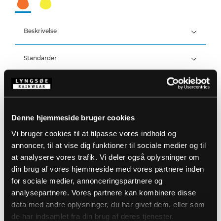
Beskrivelse
Standarder
100% Polyester, PU belægning, 210 g/m²
Vind- og vandtæt
Vandtæthed: >20.000 MM
Detaljer
Produktdata
Denne hjemmeside bruger cookies
Elastik i taljen
Trykknapjustering ved ankler
Vi bruger cookies til at tilpasse vores indhold og
RWS reflekser
Størrelsesguide
annoncer, til at vise dig funktioner til sociale medier og til
Varenummer: FR-LR52-RWS-05
EAN: 5708217002514
at analysere vores trafik. Vi deler også oplysninger om
Vaskeanvisninger
din brug af vores hjemmeside med vores partnere inden
for sociale medier, annonceringspartnere og
analysepartnere. Vores partnere kan kombinere disse
DOWNLOAD PRODUKTBLAD
data med andre oplysninger, du har givet dem, eller som
Plejeinstruktioner:
de har indsamlet fra din brug af deres tjenester.
Anvend ikke skyllemiddel