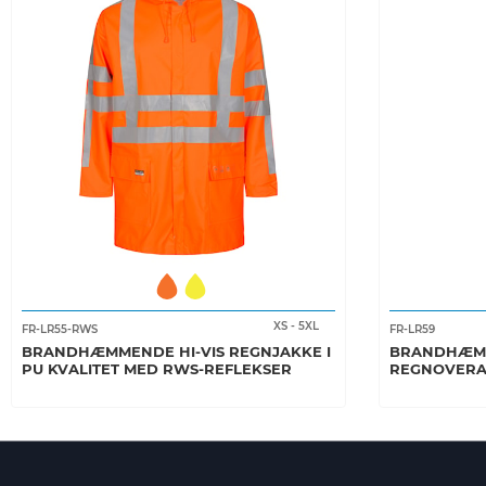
XS
-
5XL
FR-LR55-RWS
FR-LR59
BRANDHÆMMENDE HI-VIS REGNJAKKE I
BRANDHÆMM
PU KVALITET MED RWS-REFLEKSER
REGNOVERAL