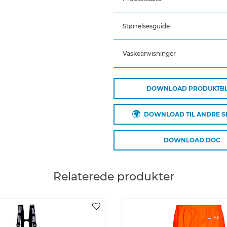
Elastik i taljen
Trykknapjustering ved ankl
RWS reflekser
Størrelsesguide
Varenummer: FR-LR52-RWS
EAN: 5708217002613
Vaskeanvisninger
DOWNLOAD PRODUKTB
Plejeinstruktioner:
Anvend ikke skyllemiddel
DOWNLOAD TIL ANDRE 
Anvend ikke blegemidler
Vaskes sammen med tilsvar
Lynlåsen lynet
DOWNLOAD DOC
Hænges til tørre med vrang
Relaterede produkter