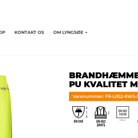
OP
KONTAKT OS
OM LYNGSØE
BRANDHÆMMEND
PU KVALITET 
Varenummer: FR-LR52-RWS-