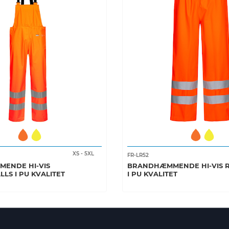
XS
-
5XL
FR-LR52
ENDE HI-VIS
BRANDHÆMMENDE HI-VIS 
LS I PU KVALITET
I PU KVALITET