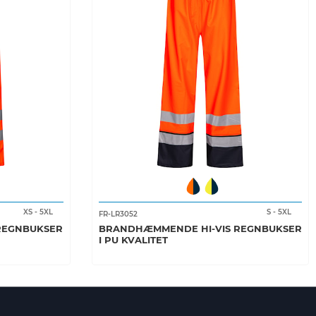
XS
-
5XL
S
-
5XL
FR-LR3052
REGNBUKSER
BRANDHÆMMENDE HI-VIS REGNBUKSER
I PU KVALITET