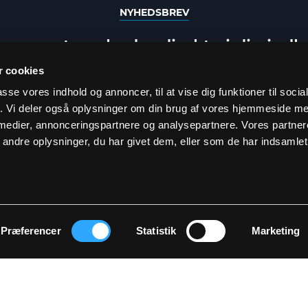
NYHEDSBREV
e seneste nyheder direkte i din ind
 cookies
passe vores indhold og annoncer, til at vise dig funktioner til soci
fik. Vi deler også oplysninger om din brug af vores hjemmeside m
 medier, annonceringspartnere og analysepartnere. Vores partne
ndre oplysninger, du har givet dem, eller som de har indsamlet 
TILMELD
elde dig, accepterer du at modtage vores nyhedsbrev og accepterer vores
p
Præferencer
Statistik
Marketing
KONTAKT OS