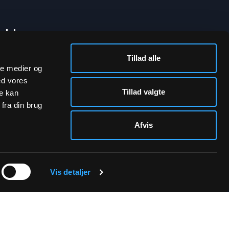
bakke
Tillad alle
ale medier og
ed vores
Tillad valgte
re kan
fra din brug
Afvis
rivatpolitik.
Vis detaljer
SOCIALE MEDIER