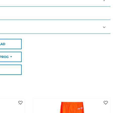
er
-53
LAD
SPROG
ende farver
en ud