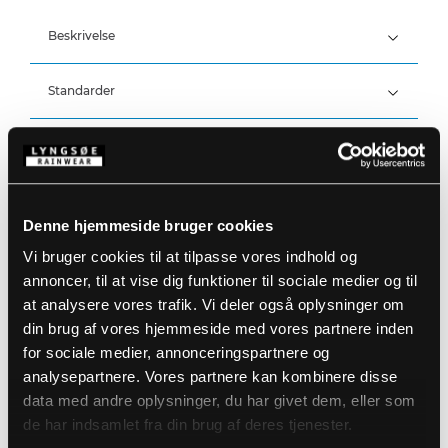
Beskrivelse
Standarder
100% Polyester, PU belægning, 210 g/m²
Detaljer
Produktdata
Vind- og vandtæt
Elastik i taljen
Vandtæthed: >20.000 MM
Denne hjemmeside bruger cookies
Trykknapjustering ved ankler
Størrelsesguide
Vi bruger cookies til at tilpasse vores indhold og
Varenummer: FR-LR52-53
annoncer, til at vise dig funktioner til sociale medier og til
DB-nummer: 1965386
EAN: 5708217012742
at analysere vores trafik. Vi deler også oplysninger om
Vaskeanvisninger
din brug af vores hjemmeside med vores partnere inden
for sociale medier, annonceringspartnere og
analysepartnere. Vores partnere kan kombinere disse
DOWNLOAD PRODUKTBLAD
Plejeinstruktioner:
data med andre oplysninger, du har givet dem, eller som
Anvend ikke skyllemiddel
de har indsamlet fra din brug af deres tjenester.
DOWNLOAD TIL ANDRE SPROG
Anvend ikke blegemidler