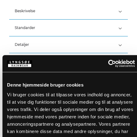
Beskrivelse
Standarder
100% Polyester, PU belægning, 210 g/m²
Detaljer
Vind- og vandtæt
Vandtæthed: >20.000 MM
Produktdata
Stor hætte som passer over hjelm
Fast hætte med snøre
Skjult lynlås med trykknaplukning
Størrelsesguide
Trykknapjustering ved ærmer
Varenummer: FR-LR55-53
Denne hjemmeside bruger cookies
To frontlommer
DB-nummer: 1965380
EAN: 5708217012711
Vi bruger cookies til at tilpasse vores indhold og annoncer,
Vaskeanvisninger
til at vise dig funktioner til sociale medier og til at analysere
vores trafik. Vi deler også oplysninger om din brug af vores
hjemmeside med vores partnere inden for sociale medier,
DOWNLOAD PRODUKTBLAD
Plejeinstruktioner:
annonceringspartnere og analysepartnere. Vores partnere
Anvend ikke skyllemiddel
kan kombinere disse data med andre oplysninger, du har
DOWNLOAD TIL ANDRE SPROG
Anvend ikke blegemidler