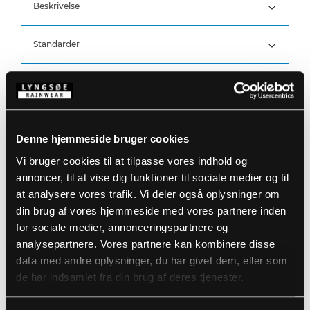
Beskrivelse
Standarder
100% Polyester, PU belægning, 170 g/m²
Vind- og vandtæt
Vandtæthed: >20.000 MM
Detaljer
Produktdata
Elastisk talje med snøre
Denne hjemmeside bruger cookies
Lynlås ved ankler
Refleksdetaljer på ben
Størrelsesguide
Vi bruger cookies til at tilpasse vores indhold og
Varenummer: LR91-08
annoncer, til at vise dig funktioner til sociale medier og til
DB-nummer: 2177062
EAN: 5708217022697
at analysere vores trafik. Vi deler også oplysninger om
Vaskeanvisninger
din brug af vores hjemmeside med vores partnere inden
for sociale medier, annonceringspartnere og
analysepartnere. Vores partnere kan kombinere disse
DOWNLOAD PRODUKTBLAD
Plejeinstruktioner:
data med andre oplysninger, du har givet dem, eller som
Anvend ikke skyllemiddel
de har indsamlet fra din brug af deres tjenester.
DOWNLOAD TIL ANDRE SPROG
Anvend ikke blegemidler
Vaskes sammen med tilsvarende farver
Lynlåsen lynet