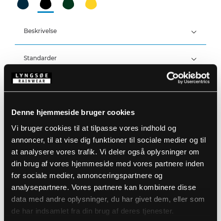
Beskrivelse
Standarder
300D Polyester Oxford med PU-belægning, 200 g/m²
Foer: 100% Polyester Mesh
Åndbar, vind- og vandtæt med tapede sømme
Detaljer
Vandtæthed: >20.000 MM
Åndbarhed: 14.000g/m2/24h
Denne hjemmeside bruger cookies
Produktdata
Fast hætte med snøre
Skjult lynlås med trykknaplukning
Vi bruger cookies til at tilpasse vores indhold og
Velcrojustering ved ærmer
Størrelsesguide
annoncer, til at vise dig funktioner til sociale medier og til
Elastisk vindfang ved håndled
Varenummer: FOX6048-07
at analysere vores trafik. Vi deler også oplysninger om
To frontlommer
DB-nummer: 2056396
Refleksdetaljer
EAN: 5708217029573
din brug af vores hjemmeside med vores partnere inden
Vaskeanvisninger
for sociale medier, annonceringspartnere og
analysepartnere. Vores partnere kan kombinere disse
data med andre oplysninger, du har givet dem, eller som
DOWNLOAD PRODUKTBLAD
Plejeinstruktioner:
de har indsamlet fra din brug af deres tjenester.
Anvend ikke skyllemiddel