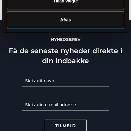
Tillad valgte
XS
-
6XL
XS
-
6XL
Afvis
NYHEDSBREV
Få de seneste nyheder direkte i
din indbakke
TILMELD