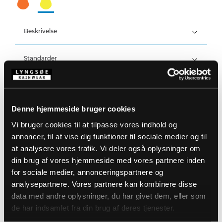
Beskrivelse
Standarder
190T Polyester/PVC, 200 g/m²
(Vandafvisende behandling med C0-finish, 100%
PFAS-fri)
Detaljer
Vandtæthed: ≥8.000 MM
Denne hjemmeside bruger cookies
Produktdata
Fast hætte med snøre
Vi bruger cookies til at tilpasse vores indhold og
Skjult lynlås med trykknaplukning
annoncer, til at vise dig funktioner til sociale medier og til
Ventilation i ryggen og under armene
Størrelsesguide
To frontlommer
Varenummer: LR60552-53
at analysere vores trafik. Vi deler også oplysninger om
Justering for neden med snøre
DB-nummer: 1809919
din brug af vores hjemmeside med vores partnere inden
Justerbar bund med elastiske snøre
EAN: 5708217030012
Vaskeanvisninger
for sociale medier, annonceringspartnere og
Elastiske ærmer
Elastik i taljen
analysepartnere. Vores partnere kan kombinere disse
To stiklommer
data med andre oplysninger, du har givet dem, eller som
Trykknapjustering ved ankler
DOWNLOAD PRODUKTBLAD
de har indsamlet fra din brug af deres tjenester.
Pakket i praktisk pose
Plejeinstruktioner:
Anvend ikke skyllemiddel