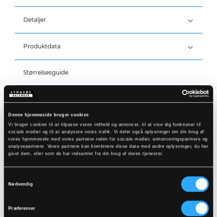
Vind- og vandtæt
Vandtæthed: >20.000 MM
Detaljer
Produktdata
Elastik i taljen
To stiklommer
Trykknapjustering ved ankler
Størrelsesguide
Varenummer: LR52-53
DB-nummer: 2546861
EAN: 5708217044088
Vaskeanvisninger
Denne hjemmeside bruger cookies
Vi bruger cookies til at tilpasse vores indhold og annoncer, til at vise dig funktioner til
sociale medier og til at analysere vores trafik. Vi deler også oplysninger om din brug af
DOWNLOAD PRODUKTBLAD
vores hjemmeside med vores partnere inden for sociale medier, annonceringspartnere og
Plejeinstruktioner:
analysepartnere. Vores partnere kan kombinere disse data med andre oplysninger, du har
Anvend ikke skyllemiddel
givet dem, eller som de har indsamlet fra din brug af deres tjenester.
DOWNLOAD TIL ANDRE SPROG
Anvend ikke blegemidler
Vaskes sammen med tilsvarende farver
Lynlåsen lynet
Samtykkevalg
Relaterede produkter
Nødvendig
Hænges til tørre med vrangen ud
Præferencer