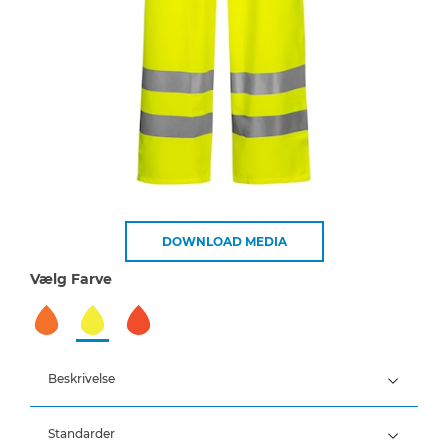
DOWNLOAD MEDIA
Vælg Farve
Beskrivelse
Standarder
100% Polyester, PU belægning, 190 g/m²