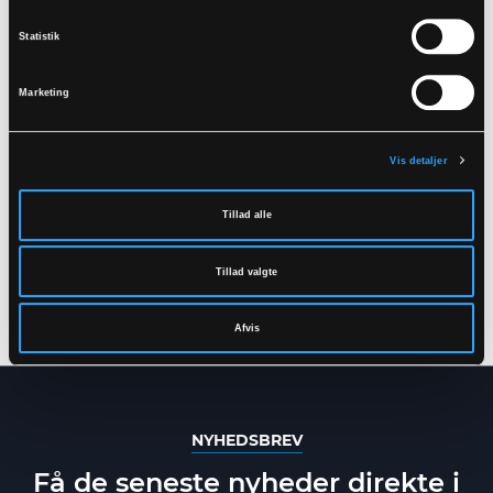
Statistik
Marketing
Vis detaljer
LR55
FR-LR52
Tillad alle
HI-VIS REGNJAKKE I PU
BRANDHÆMMENDE
KVALITET
HI-VIS REGNBUKSER I
PU KVALITET
Tillad valgte
XS
-
7XL
XS
-
5XL
Afvis
NYHEDSBREV
Få de seneste nyheder direkte i