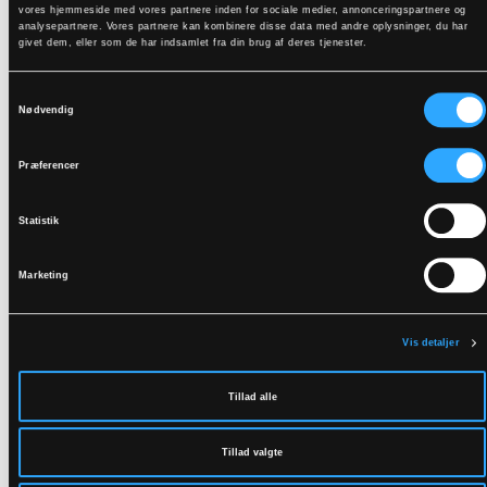
Plejeinstruktioner:
vores hjemmeside med vores partnere inden for sociale medier, annonceringspartnere og
Refleksdetaljer
Anvend ikke skyllemiddel
analysepartnere. Vores partnere kan kombinere disse data med andre oplysninger, du har
DOWNLOAD TIL ANDRE SPROG
givet dem, eller som de har indsamlet fra din brug af deres tjenester.
Anvend ikke blegemidler
Vaskes sammen med tilsvarende farver
Lynlåsen lynet
Samtykkevalg
DOWNLOAD DOC
Hænges til tørre med vrangen ud
Nødvendig
Relaterede produkter
Præferencer
Statistik
Marketing
Vis detaljer
Tillad alle
FOX9057
4WS-5083
Tillad valgte
ÅNDBAR HI-VIS
4-VEJS STRETCH HI-VIS
SKALJAKKE I ROBUST
SKALBUKSER I