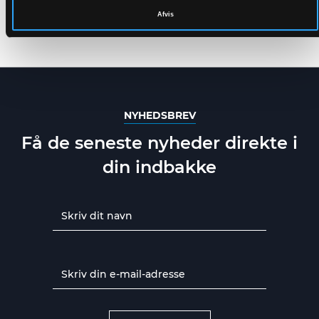
OG SLIDSTÆRK
ÅNDBAR OG
Afvis
HÅNDVÆRKER
SLIDSTÆRK KVALITET
XS
-
5XL
XS
-
6XL
KVALITET
NYHEDSBREV
Få de seneste nyheder direkte i
din indbakke